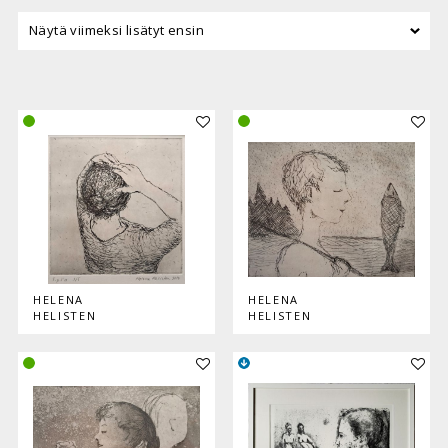
Lisää teos kokoelmaan
Lisää
HELENA
HELENA
HELISTEN
HELISTEN
Lisää teos kokoelmaan
Lisää